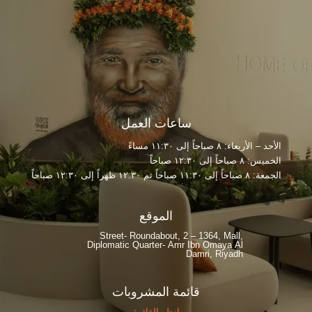
ساعات العمل
الأحد – الأربعاء: ٨ صباحاً إلى ١١:٣٠ مساءً
الخميس: ٨ صباحاً إلى ١٢:٣٠ صباحاً
الجمعة: ٨ صباحاً إلى ١١:٣٠ صباحاً ثم ١٢:٣٠ ظهراً إلى ١٢:٣٠ صباحاً
الموقع
Street- Roundabout, 2 – 1364, Mall,
Diplomatic Quarter- Amr Ibn Omaya Al
Damri, Riyadh
قائمة المشروبات
انظر القائمة